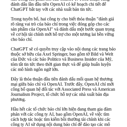
đánh dấu lần đầu tiên OpenAI có kế hoạch chi tiết để
ChatGPT bắt tay với các nhà xuất bản tin tức.
Trong tuyên bố, hai công ty cho biết thỏa thuận "đánh giá
rõ ràng vai trò của báo chí trong việc đóng góp cho các
sản phẩm của OpenAI" và đánh dấu một bước quan trọng
về cơ hội tài chính mới hỗ trợ cho một tương lai bền vững
cho báo chí.
ChatGPT sẽ có quyền truy cập vào nội dung các trang báo
thuộc sở hữu của Axel Springer, bao gồm tờ Bild và Welt
của Đức và các báo Politico và Business Insider của Mỹ,
tóm tắt tin tức theo thời gian thực và để giúp huấn luyện
các mô hình ngôn ngữ lớn.
Đây là thỏa thuận đầu tiên đánh dấu mối quan hệ thương
mại giữa báo chí và OpenAI. Trước đây, OpenAI chỉ mới
công bố quan hệ đối tác với Associated Press và American
Journalism Project, tổ chức hỗ trợ các nhà xuất bản địa
phương.
Hầu hết các tổ chức báo chí lớn hiện đang tham gia đàm
phán với các công ty AI, bao gồm OpenAI, về việc tìm
cách hợp tác hoặc tìm kiếm bồi thường tài chính khi các
công ty AI sử dụng nội dung báo chí để đào tạo các mô