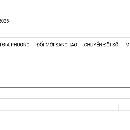
2026
 ĐỊA PHƯƠNG
ĐỔI MỚI SÁNG TẠO
CHUYỂN ĐỔI SỐ
M