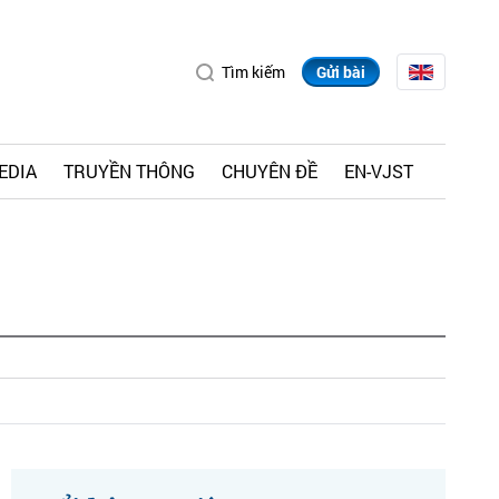
Tìm kiếm
Gửi bài
EDIA
TRUYỀN THÔNG
CHUYÊN ĐỀ
EN-VJST