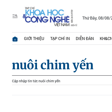
Thứ Bảy, 08/08/
GIỚI THIỆU
TẠP CHÍ IN
DIỄN ĐÀN
KH&CN
nuôi chim yến
Cập nhập tin tức nuôi chim yến