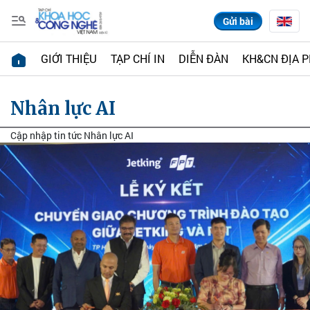
Gửi bài
GIỚI THIỆU
TẠP CHÍ IN
DIỄN ĐÀN
KH&CN ĐỊA 
Nhân lực AI
Cập nhập tin tức Nhân lực AI