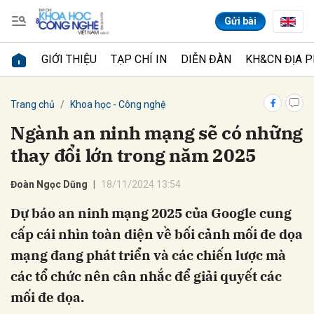
Gửi bài
GIỚI THIỆU
TẠP CHÍ IN
DIỄN ĐÀN
KH&CN ĐỊA 
Gửi bình luận
Trang chủ
Khoa học - Công nghệ
Ngành an ninh mạng sẽ có những
thay đổi lớn trong năm 2025
Đoàn Ngọc Dũng
18/11/2024 13:54
Dự báo an ninh mạng 2025 của Google cung
cấp cái nhìn toàn diện về bối cảnh mối đe dọa
Hủy
Gửi
mạng đang phát triển và các chiến lược mà
các tổ chức nên cân nhắc để giải quyết các
mối đe dọa.