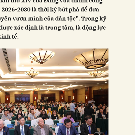
c lần thứ XIV của Đảng vừa thành công
n 2026-2030 là thời kỳ bứt phá để đưa
uyên vươn mình của dân tộc”. Trong kỷ
ược xác định là trung tâm, là động lực
inh tế.