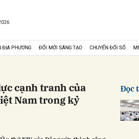
2026
bình luận
 ĐỊA PHƯƠNG
ĐỔI MỚI SÁNG TẠO
CHUYỂN ĐỔI SỐ
M
lực cạnh tranh của
Đọc 
iệt Nam trong kỷ
Hủy
G