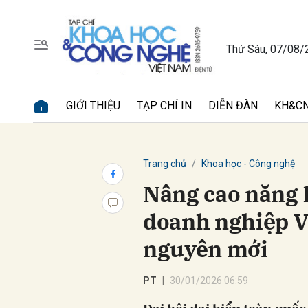
Thứ Sáu, 07/08/
Gửi 
GIỚI THIỆU
TẠP CHÍ IN
DIỄN ĐÀN
KH&CN
Trang chủ
Khoa học - Công nghệ
Nâng cao năng 
doanh nghiệp V
nguyên mới
PT
30/01/2026 06:59