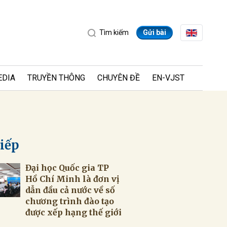
Tìm kiếm
Gửi bài
EDIA
TRUYỀN THÔNG
CHUYÊN ĐỀ
EN-VJST
tiếp
Đại học Quốc gia TP
ửi
Hồ Chí Minh là đơn vị
dẫn đầu cả nước về số
chương trình đào tạo
được xếp hạng thế giới