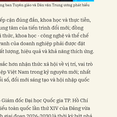
ng ban Tuyên giáo và Dân vận Trung ương phát biểu
iếp cận đúng đắn, khoa học và thực tiễn,
ung tâm của tiến trình đổi mới; đồng
tri thức, khoa học - công nghệ và thể chế
tranh của doanh nghiệp phải được đặt
ất lượng, hiệu quả và khả năng thích ứng.
ắc hơn nhận thức xã hội về vị trí, vai trò
ệp Việt Nam trong kỷ nguyên mới; nhất
i số, đổi mới sáng tạo và hội nhập quốc
 Giám đốc Đại học Quốc gia TP. Hồ Chí
biểu toàn quốc lần thứ XIV của Đảng vừa
h giai đoạn 2026-2030 là thời kỳ bứt phá