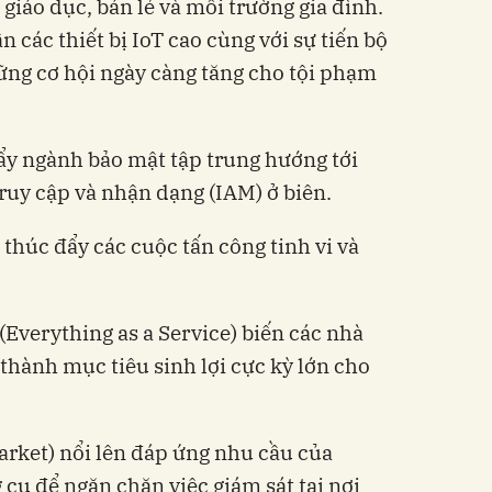
 giáo dục, bán lẻ và môi trường gia đình.
 các thiết bị IoT cao cùng với sự tiến bộ
ững cơ hội ngày càng tăng cho tội phạm
đẩy ngành bảo mật tập trung hướng tới
ruy cập và nhận dạng (IAM) ở biên.
 thúc đẩy các cuộc tấn công tinh vi và
(Everything as a Service) biến các nhà
hành mục tiêu sinh lợi cực kỳ lớn cho
arket) nổi lên đáp ứng nhu cầu của
ụ để ngăn chặn việc giám sát tại nơi