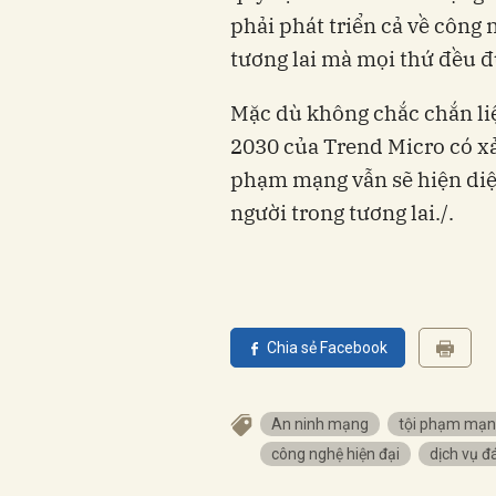
phải phát triển cả về công
tương lai mà mọi thứ đều đư
Mặc dù không chắc chắn l
2030 của Trend Micro có xả
phạm mạng vẫn sẽ hiện diện
người trong tương lai./.
Chia sẻ Facebook
An ninh mạng
tội phạm mạ
công nghệ hiện đại
dịch vụ 