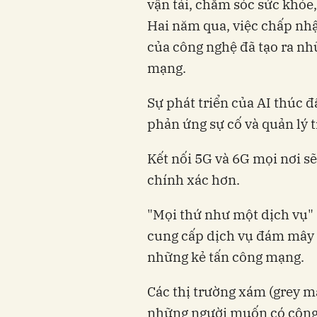
vận tải, chăm sóc sức khỏe,
Hai năm qua, việc chấp nhận
của công nghệ đã tạo ra nh
mạng.
Sự phát triển của AI thúc 
phản ứng sự cố và quản lý t
Kết nối 5G và 6G mọi nơi sẽ
chính xác hơn.
"Mọi thứ như một dịch vụ" 
cung cấp dịch vụ đám mây t
những kẻ tấn công mạng.
Các thị trường xám (grey m
những người muốn có công c