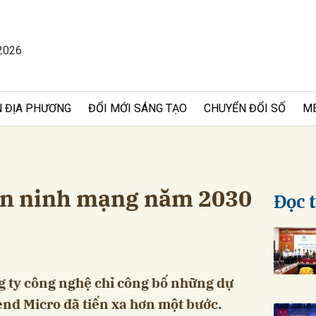
2026
bình luận
 ĐỊA PHƯƠNG
ĐỔI MỚI SÁNG TẠO
CHUYỂN ĐỔI SỐ
M
an ninh mạng năm 2030
Đọc 
Hủy
G
g ty công nghệ chỉ công bố những dự
nd Micro đã tiến xa hơn một bước.