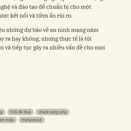
 nghệ và đào tạo để chuẩn bị cho một
ợc kết nối và tiềm ẩn rủi ro.
iệu những dự báo về an ninh mạng năm
y ra hay không, nhưng thực tế là tội
 và tiếp tục gây ra nhiều vấn đề cho mọi
ng
mối đe dọa
chuỗi cung ứng
đám mây
metaverse