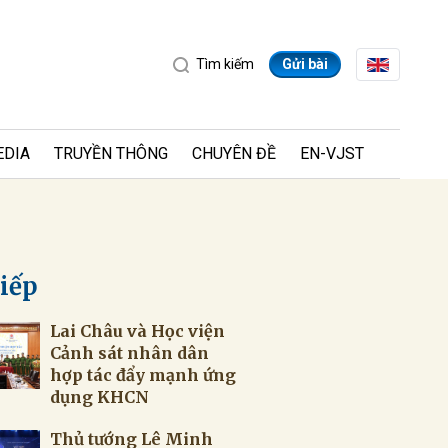
Tìm kiếm
Gửi bài
EDIA
TRUYỀN THÔNG
CHUYÊN ĐỀ
EN-VJST
tiếp
Lai Châu và Học viện
ửi
Cảnh sát nhân dân
hợp tác đẩy mạnh ứng
dụng KHCN
Thủ tướng Lê Minh