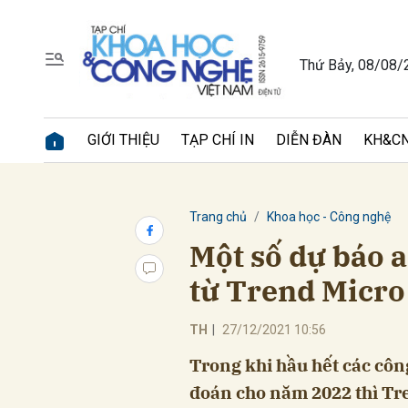
Thứ Bảy, 08/08/
Gửi 
GIỚI THIỆU
TẠP CHÍ IN
DIỄN ĐÀN
KH&CN
Trang chủ
Khoa học - Công nghệ
Một số dự báo 
từ Trend Micro
TH
|
27/12/2021 10:56
Trong khi hầu hết các côn
đoán cho năm 2022 thì Tre