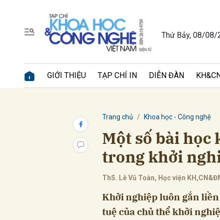
Thứ Bảy, 08/08/
Gửi 
GIỚI THIỆU
TẠP CHÍ IN
DIỄN ĐÀN
KH&CN
Trang chủ
Khoa học - Công nghệ
Một số bài học
trong khởi nghi
ThS. Lê Vũ Toàn, Học viện KH,CN&
Khởi nghiệp luôn gắn liền v
tuệ của chủ thể khởi nghiệ