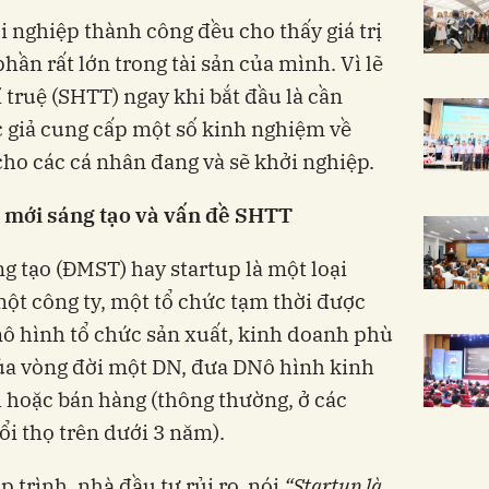
 nghiệp thành công đều cho thấy giá trị
hần rất lớn trong tài sản của mình. Vì lẽ
 truệ (SHTT) ngay khi bắt đầu là cần
tác giả cung cấp một số kinh nghiệm về
cho các cá nhân đang và sẽ khởi nghiệp.
 mới sáng tạo và vấn đề SHTT
ng tạo (ĐMST) hay startup là một loại
ột công ty, một tổ chức tạm thời được
mô hình tổ chức sản xuất, kinh doanh phù
của vòng đời một DN, đưa DNô hình kinh
 hoặc bán hàng (thông thường, ở các
̉i thọ trên dưới 3 năm).
rình, nhà đầu tư rủi ro, nói
“Startup là