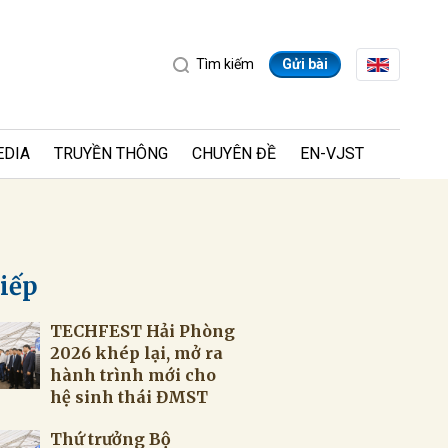
Tìm kiếm
Gửi bài
EDIA
TRUYỀN THÔNG
CHUYÊN ĐỀ
EN-VJST
tiếp
TECHFEST Hải Phòng
ửi
2026 khép lại, mở ra
hành trình mới cho
hệ sinh thái ĐMST
Thứ trưởng Bộ