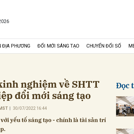
2026
bình luận
 ĐỊA PHƯƠNG
ĐỔI MỚI SÁNG TẠO
CHUYỂN ĐỔI SỐ
M
 kinh nghiệm về SHTT
Đọc 
ệp đổi mới sáng tạo
Hủy
G
ĐMST
|
30/07/2022 16:44
ới yếu tố sáng tạo - chính là tài sản trí
p.