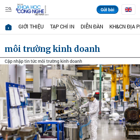
Gửi bài
GIỚI THIỆU
TẠP CHÍ IN
DIỄN ĐÀN
KH&CN ĐỊA 
môi trường kinh doanh
Cập nhập tin tức môi trường kinh doanh