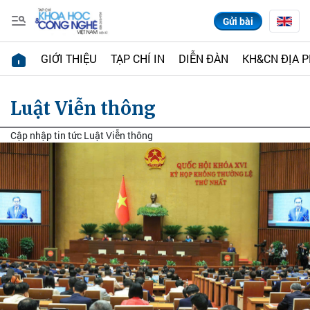
Gửi bài
GIỚI THIỆU
TẠP CHÍ IN
DIỄN ĐÀN
KH&CN ĐỊA 
Luật Viễn thông
Cập nhập tin tức Luật Viễn thông