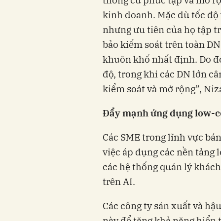
thống cũ phức tạp và mở rộ
kinh doanh. Mặc dù tốc độ 
nhưng ưu tiên của họ tập t
bảo kiểm soát trên toàn DN 
khuôn khổ nhất định. Do đó
độ, trong khi các DN lớn câ
kiểm soát và mở rộng”, Niz
Đẩy mạnh ứng dụng low-co
Các SME trong lĩnh vực bán
việc áp dụng các nền tảng 
các hệ thống quản lý khách
trên AI.
Các công ty sản xuất và hậu
này để tăng khả năng hiển t