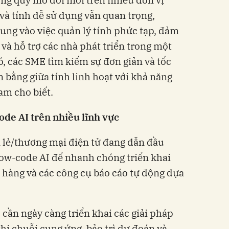
ng quy mô đổi mới trên nhiều đơn vị
và tính dễ sử dụng vẫn quan trọng,
rung vào việc quản lý tính phức tạp, đảm
và hỗ trợ các nhà phát triển trong một
, các SME tìm kiếm sự đơn giản và tốc
n bằng giữa tính linh hoạt với khả năng
am cho biết.
de AI trên nhiều lĩnh vực
 lẻ/thương mại điện tử đang dẫn đầu
low-code AI để nhanh chóng triển khai
 hàng và các công cụ báo cáo tự động dựa
 cần ngày càng triển khai các giải pháp
hị chuỗi cung ứng, bảo trì dự đoán và