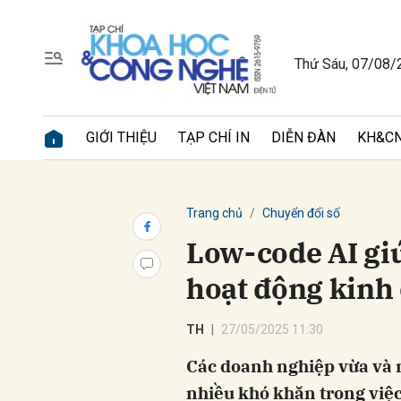
Thứ Sáu, 07/08/
Gửi 
GIỚI THIỆU
TẠP CHÍ IN
DIỄN ĐÀN
KH&CN
Trang chủ
Chuyển đổi số
Low-code AI gi
hoạt động kinh
TH
27/05/2025 11:30
Các doanh nghiệp vừa và 
nhiều khó khăn trong việc