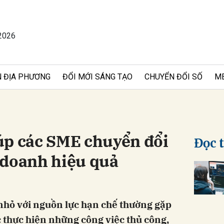
2026
bình luận
 ĐỊA PHƯƠNG
ĐỔI MỚI SÁNG TẠO
CHUYỂN ĐỔI SỐ
M
úp các SME chuyển đổi
Đọc 
 doanh hiệu quả
Hủy
G
nhỏ với nguồn lực hạn chế thường gặp
 thực hiện những công việc thủ công,