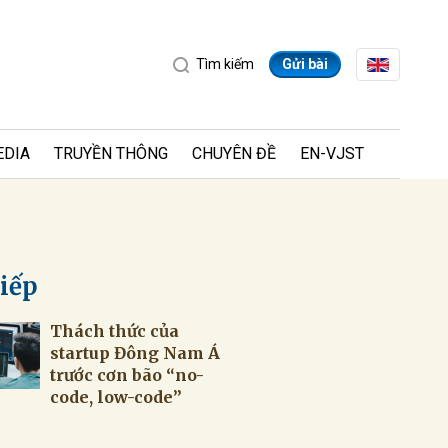
Tìm kiếm
Gửi bài
EDIA
TRUYỀN THÔNG
CHUYÊN ĐỀ
EN-VJST
tiếp
Thách thức của
ửi
startup Đông Nam Á
trước cơn bão “no-
code, low-code”