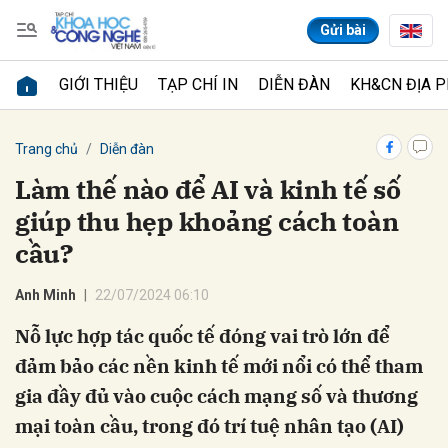
Gửi bài
GIỚI THIỆU
TẠP CHÍ IN
DIỄN ĐÀN
KH&CN ĐỊA 
Gửi bình luận
Trang chủ
Diễn đàn
Làm thế nào để AI và kinh tế số
giúp thu hẹp khoảng cách toàn
cầu?
Anh Minh
22/07/2024 06:10
Nỗ lực hợp tác quốc tế đóng vai trò lớn để
Hủy
Gửi
đảm bảo các nền kinh tế mới nổi có thể tham
gia đầy đủ vào cuộc cách mạng số và thương
mại toàn cầu, trong đó trí tuệ nhân tạo (AI)