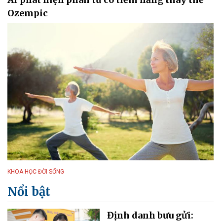
Ozempic
KHOA HỌC ĐỜI SỐNG
Nổi bật
Định danh bưu gửi: