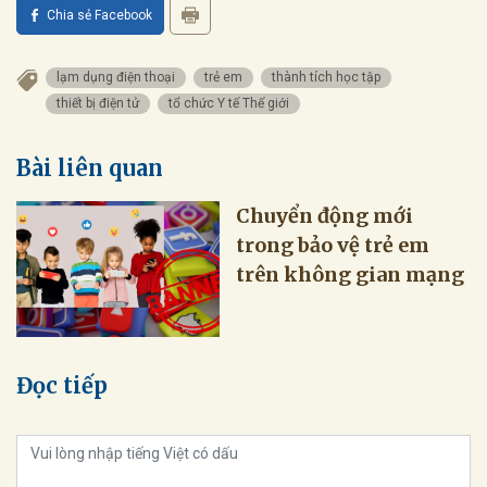
Chia sẻ Facebook
lạm dụng điện thoại
trẻ em
thành tích học tập
thiết bị điện tử
tổ chức Y tế Thế giới
Bài liên quan
Chuyển động mới
trong bảo vệ trẻ em
trên không gian mạng
Đọc tiếp