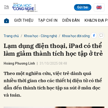
Gửi bài
GIỚI THIỆU
TẠP CHÍ IN
DIỄN ĐÀN
KH&CN ĐỊA 
Gửi bình luận
Trang chủ
Khoa học - Công nghệ
Khoa học đời sống
Hoàng Phương Linh
31/10/2025 08:48
nhiều thời gian cho các thiết bị điện tử có thể
Hủy
Gửi
dẫn đến thành tích học tập sa sút ở môn đọc