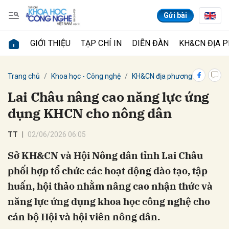
Gửi bài
GIỚI THIỆU
TẠP CHÍ IN
DIỄN ĐÀN
KH&CN ĐỊA 
Gửi bình luận
Trang chủ
Khoa học - Công nghệ
KH&CN địa phương
Lai Châu nâng cao năng lực ứng
dụng KHCN cho nông dân
TT
02/06/2026 06:05
Sở KH&CN và Hội Nông dân tỉnh Lai Châu
phối hợp tổ chức các hoạt động đào tạo, tập
Hủy
Gửi
huấn, hội thảo nhằm nâng cao nhận thức và
năng lực ứng dụng khoa học công nghệ cho
cán bộ Hội và hội viên nông dân.