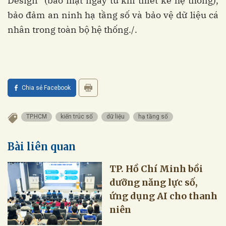
Design” (bảo mật ngay từ khi thiết kế hệ thống),
bảo đảm an ninh hạ tầng số và bảo vệ dữ liệu cá
nhân trong toàn bộ hệ thống./.
Chia sẻ Facebook
TP.HCM
kiến trúc số
dữ liệu
hạ tầng số
Bài liên quan
TP. Hồ Chí Minh bồi
dưỡng năng lực số,
ứng dụng AI cho thanh
niên