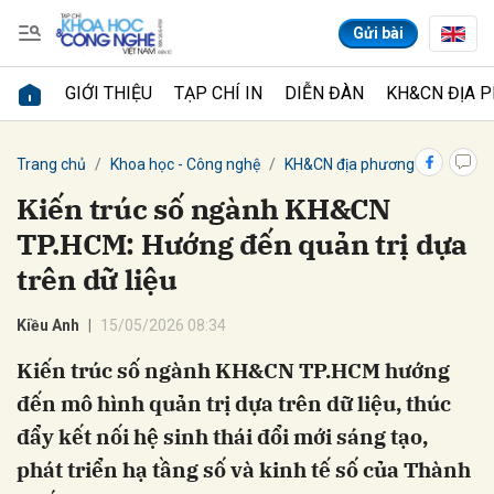
Gửi bài
GIỚI THIỆU
TẠP CHÍ IN
DIỄN ĐÀN
KH&CN ĐỊA 
Gửi bình luận
Trang chủ
Khoa học - Công nghệ
KH&CN địa phương
Kiến trúc số ngành KH&CN
TP.HCM: Hướng đến quản trị dựa
trên dữ liệu
Kiều Anh
15/05/2026 08:34
Kiến trúc số ngành KH&CN TP.HCM hướng
Hủy
Gửi
đến mô hình quản trị dựa trên dữ liệu, thúc
đẩy kết nối hệ sinh thái đổi mới sáng tạo,
phát triển hạ tầng số và kinh tế số của Thành