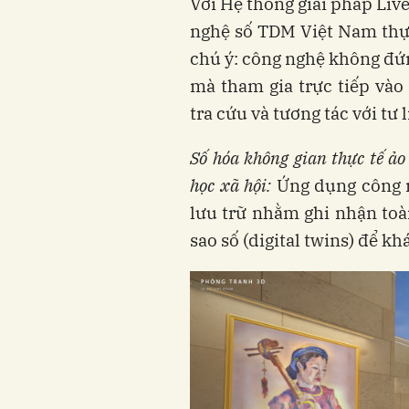
Với Hệ thống giải pháp Liv
nghệ số TDM Việt Nam thực
chú ý: công nghệ không đứn
mà tham gia trực tiếp vào 
tra cứu và tương tác với tư 
Số hóa không gian thực tế ảo
học xã hội:
Ứng dụng công n
lưu trữ nhằm ghi nhận toà
sao số (digital twins) để k