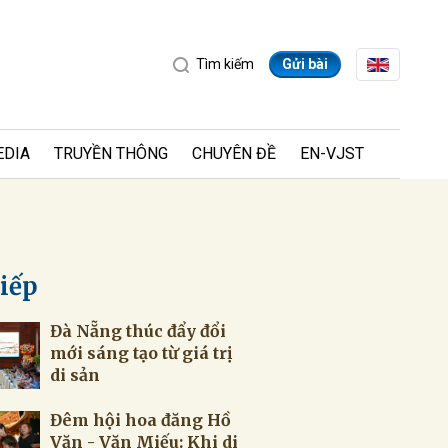
Tìm kiếm
Gửi bài
EDIA
TRUYỀN THÔNG
CHUYÊN ĐỀ
EN-VJST
tiếp
Đà Nẵng thúc đẩy đổi
ửi
mới sáng tạo từ giá trị
di sản
Đêm hội hoa đăng Hồ
Văn - Văn Miếu: Khi di