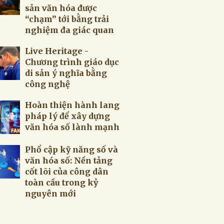
sản văn hóa được
“chạm” tới bằng trải
nghiệm đa giác quan
Live Heritage -
Chương trình giáo dục
di sản ý nghĩa bằng
công nghệ
Hoàn thiện hành lang
pháp lý để xây dựng
văn hóa số lành mạnh
Phổ cập kỹ năng số và
văn hóa số: Nền tảng
cốt lõi của công dân
toàn cầu trong kỷ
nguyên mới