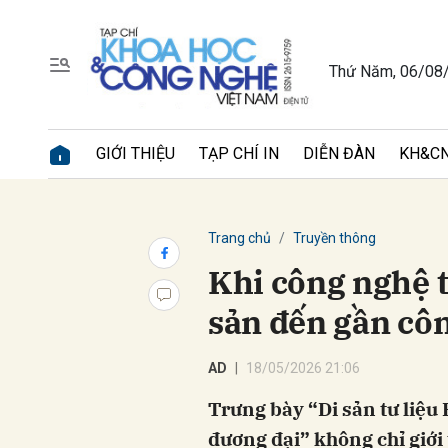
Thứ Năm, 06/08
Gửi 
GIỚI THIỆU
TẠP CHÍ IN
DIỄN ĐÀN
KH&CN
Trang chủ
Truyền thông
Khi công nghệ t
sản đến gần cô
AD
18/05/2026 21:06
Trưng bày “Di sản tư liệu 
đương đại” không chỉ giới 