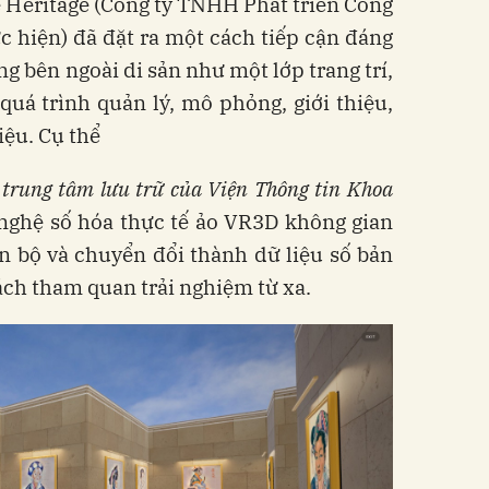
e Heritage (Công ty TNHH Phát triển Công
 hiện) đã đặt ra một cách tiếp cận đáng
g bên ngoài di sản như một lớp trang trí,
quá trình quản lý, mô phỏng, giới thiệu,
liệu. Cụ thể
 trung tâm lưu trữ của Viện Thông tin Khoa
ghệ số hóa thực tế ảo VR3D không gian
n bộ và chuyển đổi thành dữ liệu số bản
hách tham quan trải nghiệm từ xa.