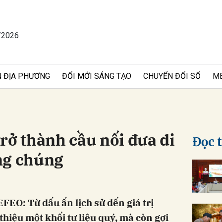
/2026
bình luận
 ĐỊA PHƯƠNG
ĐỔI MỚI SÁNG TẠO
CHUYỂN ĐỔI SỐ
M
rở thành cầu nối đưa di
Đọc 
ng chúng
Hủy
G
EFEO: Từ dấu ấn lịch sử đến giá trị
thiệu một khối tư liệu quý, mà còn gợi