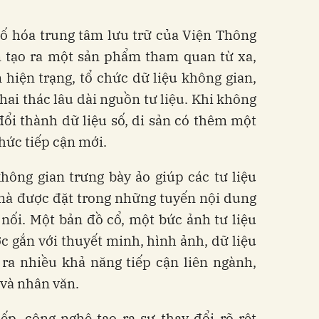
số hóa trung tâm lưu trữ của Viện Thông
tạo ra một sản phẩm tham quan từ xa,
hiện trạng, tổ chức dữ liệu không gian,
khai thác lâu dài nguồn tư liệu. Khi không
ổi thành dữ liệu số, di sản có thêm một
hức tiếp cận mới.
hông gian trưng bày ảo giúp các tư liệu
 mà được đặt trong những tuyến nội dung
nối. Một bản đồ cổ, một bức ảnh tư liệu
 gắn với thuyết minh, hình ảnh, dữ liệu
 ra nhiều khả năng tiếp cận liên ngành,
và nhân văn.
ếp, công nghệ tạo ra sự thay đổi rõ rệt