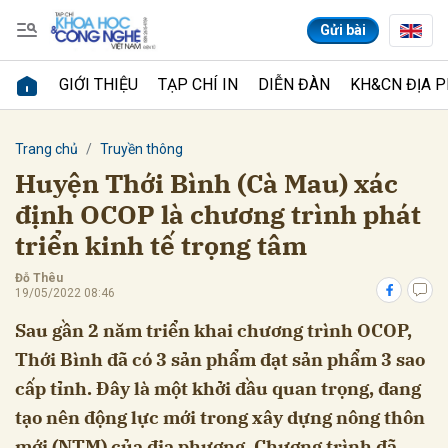
Gửi bài
GIỚI THIỆU
TẠP CHÍ IN
DIỄN ĐÀN
KH&CN ĐỊA 
Gửi bình luận
Trang chủ
Truyền thông
Huyện Thới Bình (Cà Mau) xác
định OCOP là chương trình phát
triển kinh tế trọng tâm
Đỗ Thêu
19/05/2022 08:46
Sau gần 2 năm triển khai chương trình OCOP,
Hủy
Gửi
Thới Bình đã có 3 sản phẩm đạt sản phẩm 3 sao
cấp tỉnh. Đây là một khởi đầu quan trọng, đang
tạo nên động lực mới trong xây dựng nông thôn
mới (NTM) của địa phương. Chương trình đã