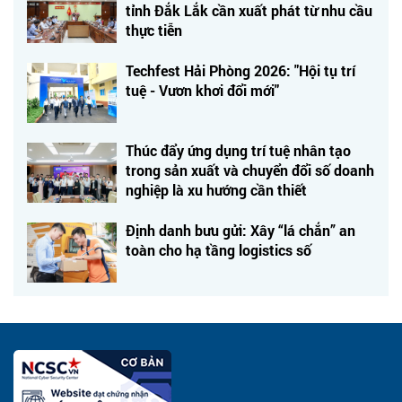
tỉnh Đắk Lắk cần xuất phát từ nhu cầu
thực tiễn
Techfest Hải Phòng 2026: "Hội tụ trí
tuệ - Vươn khơi đổi mới"
Thúc đẩy ứng dụng trí tuệ nhân tạo
trong sản xuất và chuyển đổi số doanh
nghiệp là xu hướng cần thiết
Định danh bưu gửi: Xây “lá chắn” an
toàn cho hạ tầng logistics số