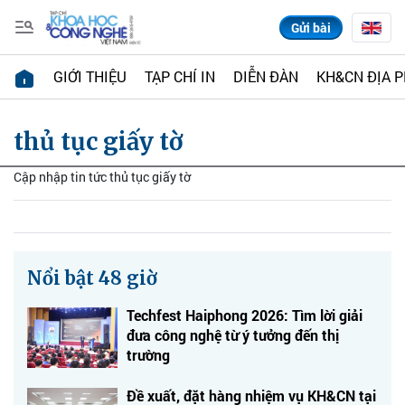
Gửi bài
GIỚI THIỆU
TẠP CHÍ IN
DIỄN ĐÀN
KH&CN ĐỊA 
thủ tục giấy tờ
Cập nhập tin tức thủ tục giấy tờ
Nổi bật 48 giờ
Techfest Haiphong 2026: Tìm lời giải
đưa công nghệ từ ý tưởng đến thị
trường
Đề xuất, đặt hàng nhiệm vụ KH&CN tại