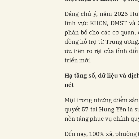
Đáng chú ý, năm 2026 Hưn
lĩnh vực KHCN, ĐMST và C
phân bổ cho các cơ quan, đ
đồng hỗ trợ từ Trung ương.
ưu tiên rõ rệt của tỉnh đố
triển mới.
Hạ tầng số, dữ liệu và dịc
nét
Một trong những điểm sáng 
quyết 57 tại Hưng Yên là s
nền tảng phục vụ chính qu
Đến nay, 100% xã, phường t