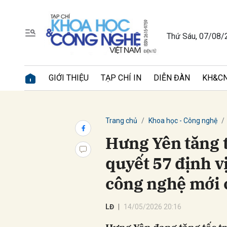
Thứ Sáu, 07/08/
Gửi 
GIỚI THIỆU
TẠP CHÍ IN
DIỄN ĐÀN
KH&CN
Trang chủ
Khoa học - Công nghệ
Hưng Yên tăng 
quyết 57 định v
công nghệ mới 
LĐ
14/05/2026 20:16