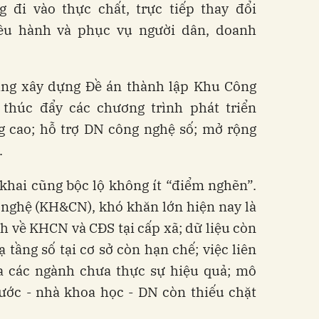
đi vào thực chất, trực tiếp thay đổi
iều hành và phục vụ người dân, doanh
ang xây dựng Đề án thành lập Khu Công
thúc đẩy các chương trình phát triển
g cao; hỗ trợ DN công nghệ số; mở rộng
.
 khai cũng bộc lộ không ít “điểm nghẽn”.
nghệ (KH&CN), khó khăn lớn hiện nay là
h về KHCN và CĐS tại cấp xã; dữ liệu còn
 tầng số tại cơ sở còn hạn chế; việc liên
ữa các ngành chưa thực sự hiệu quả; mô
ước - nhà khoa học - DN còn thiếu chặt