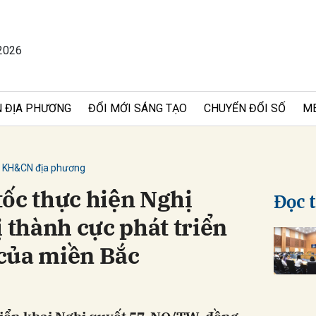
2026
bình luận
 ĐỊA PHƯƠNG
ĐỔI MỚI SÁNG TẠO
CHUYỂN ĐỔI SỐ
M
KH&CN địa phương
tốc thực hiện Nghị
Đọc 
ị thành cực phát triển
Hủy
G
của miền Bắc