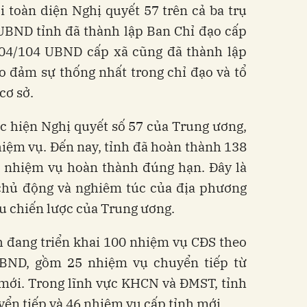
i toàn diện Nghị quyết 57 trên cả ba trụ
UBND tỉnh đã thành lập Ban Chỉ đạo cấp
104/104 UBND cấp xã cũng đã thành lập
o đảm sự thống nhất trong chỉ đạo và tổ
cơ sở.
c hiện Nghị quyết số 57 của Trung ương,
iệm vụ. Đến nay, tỉnh đã hoàn thành 138
5 nhiệm vụ hoàn thành đúng hạn. Đây là
chủ động và nghiêm túc của địa phương
ầu chiến lược của Trung ương.
h đang triển khai 100 nhiệm vụ CĐS theo
BND, gồm 25 nhiệm vụ chuyển tiếp từ
mới. Trong lĩnh vực KHCN và ĐMST, tỉnh
ển tiếp và 46 nhiệm vụ cấp tỉnh mới.