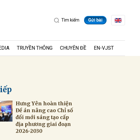
Tìm kiếm
Gửi bài
EDIA
TRUYỀN THÔNG
CHUYÊN ĐỀ
EN-VJST
tiếp
Hưng Yên hoàn thiện
ửi
Đề án nâng cao Chỉ số
đổi mới sáng tạo cấp
địa phương giai đoạn
2026-2030