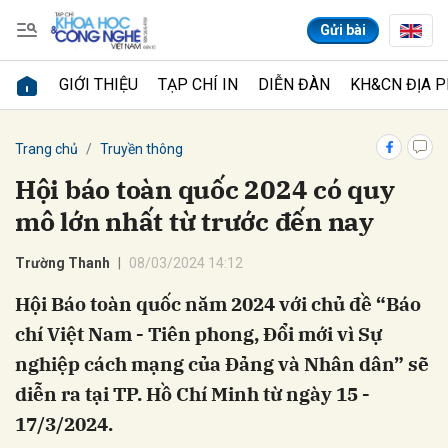
Gửi bài
GIỚI THIỆU
TẠP CHÍ IN
DIỄN ĐÀN
KH&CN ĐỊA 
Gửi bình luận
Trang chủ
Truyền thông
Hội báo toàn quốc 2024 có quy
mô lớn nhất từ trước đến nay
Trường Thanh
08/03/2024 14:12
Hội Báo toàn quốc năm 2024 với chủ đề “Báo
chí Việt Nam - Tiên phong, Đổi mới vì Sự
Hủy
Gửi
nghiệp cách mạng của Đảng và Nhân dân” sẽ
diễn ra tại TP. Hồ Chí Minh từ ngày 15 -
17/3/2024.