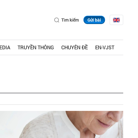
Tìm kiếm
Gửi bài
EDIA
TRUYỀN THÔNG
CHUYÊN ĐỀ
EN-VJST