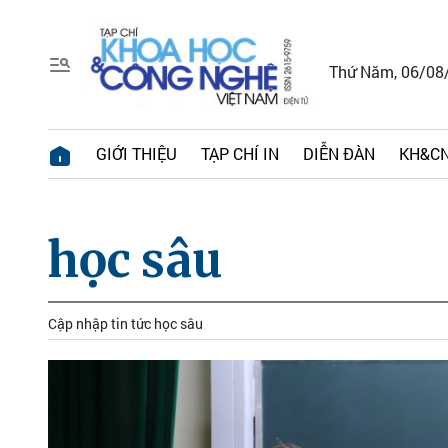
Thứ Năm, 06/08
GIỚI THIỆU
TẠP CHÍ IN
DIỄN ĐÀN
KH&CN
học sâu
Cập nhập tin tức học sâu