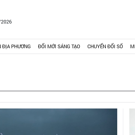
/2026
 ĐỊA PHƯƠNG
ĐỔI MỚI SÁNG TẠO
CHUYỂN ĐỔI SỐ
M