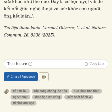
sức khỏe như thế nào. Đây là cơ hội tuyệt vời để
kết nối giữa nghệ thuật và sức khỏe con người,
Tài liệu tham khảo: Coronel-Oliveros, C. et al. Nature
Commun.
16
, 8336 (2025).
Copy Link
Theo Nature
Chia sẻ Facebook
não trẻ lâu
tác dụng chống lão hóa
sức khỏe tinh thần
nghệ thuật
khoa học đời sống
kiểm soát hành vi
trí nhớ làm việc