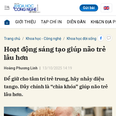
Gửi bài
GIỚI THIỆU
TẠP CHÍ IN
DIỄN ĐÀN
KH&CN ĐỊA 
Gửi bình luận
Trang chủ
Khoa học - Công nghệ
Khoa học đời sống
Hoàng Phương Linh
13/10/2025 14:19
tango. Đây chính là “chìa khóa” giúp não trẻ
Hủy
Gửi