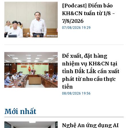
[Podcast] Điểm báo
KH&CN tuần từ 1/8 -
7/8/2026
07/08/2026 19:29
Đề xuất, đặt hàng
nhiệm vụ KH&CN tại
tỉnh Đắk Lắk cần xuất
phát từ nhu cầu thực
tiễn
08/08/2026 19:56
Mới nhất
Nghệ An ứng dụng AI