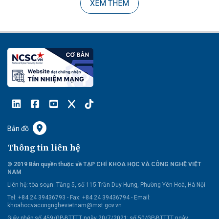
XEM THÊM
Bản đồ
Thông tin liên hệ
© 2019 Bản quyền thuộc về TẠP CHÍ KHOA HỌC VÀ CÔNG NGHỆ VIỆT
NAM
Liên hệ:
tòa soạn: Tầng 5, số 115 Trần Duy Hưng, Phường Yên Hoà, Hà Nội
Tel: +84 24 39436793 - Fax: +84 24 39436794 -
Email:
khoahocvacongnghevietnam@mst.gov.vn
Giấy phép số 459/GP-BTTTT ngày 20/7/2021; số 50/GP-BTTTT ngày