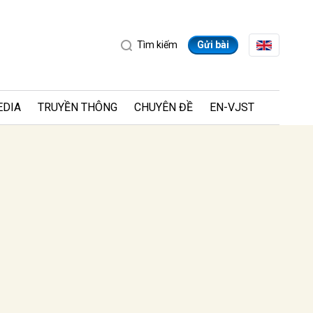
Tìm kiếm
Gửi bài
EDIA
TRUYỀN THÔNG
CHUYÊN ĐỀ
EN-VJST
ửi