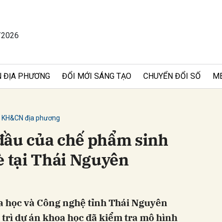
/2026
bình luận
 ĐỊA PHƯƠNG
ĐỔI MỚI SÁNG TẠO
CHUYỂN ĐỔI SỐ
M
KH&CN địa phương
đầu của chế phẩm sinh
è tại Thái Nguyên
Hủy
G
a học và Công nghệ tỉnh Thái Nguyên
 trì dự án khoa học đã kiểm tra mô hình