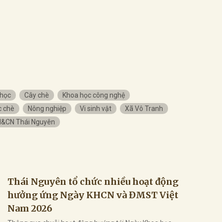
 học
Cây chè
Khoa học công nghệ
c chè
Nông nghiệp
Vi sinh vật
Xã Vô Tranh
H&CN Thái Nguyên
Thái Nguyên tổ chức nhiều hoạt động
hưởng ứng Ngày KHCN và ĐMST Việt
Nam 2026