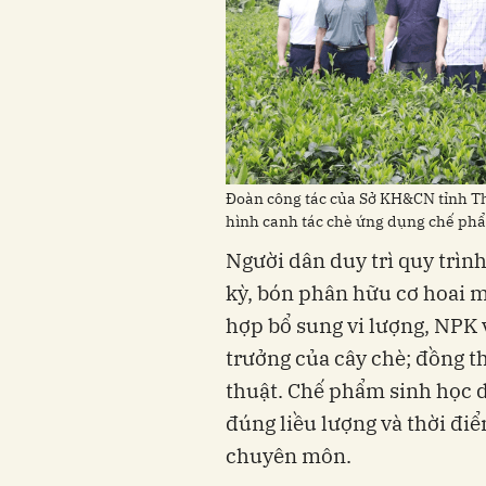
Đoàn công tác của Sở KH&CN tỉnh Th
hình canh tác chè ứng dụng chế phẩm
Người dân duy trì quy trìn
kỳ, bón phân hữu cơ hoai m
hợp bổ sung vi lượng, NPK v
trưởng của cây chè; đồng th
thuật. Chế phẩm sinh học 
đúng liều lượng và thời đi
chuyên môn.