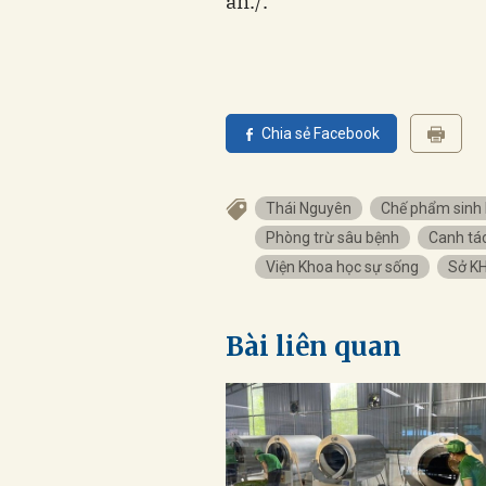
án./.
Chia sẻ Facebook
Thái Nguyên
Chế phẩm sinh
Phòng trừ sâu bệnh
Canh tá
Viện Khoa học sự sống
Sở K
Bài liên quan