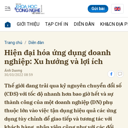
Gửi bài
GIỚI THIỆU
TẠP CHÍ IN
DIỄN ĐÀN
KH&CN ĐỊA 
Gửi bình luận
Trang chủ
Diễn đàn
Hiện đại hóa ứng dụng doanh
nghiệp: Xu hướng và lợi ích
Ánh Dương
30/03/2022 08:59
Thế giới đang trải qua kỷ nguyên chuyển đổi số
(CĐS) với tốc độ nhanh hơn bao giờ hết và sự
Hủy
Gửi
thành công của một doanh nghiệp (DN) phụ
thuộc lớn vào việc tận dụng hiệu quả các ứng
dụng tùy chỉnh để giao tiếp và tương tác với
khách hàng, nhân viên cũng như với các đối