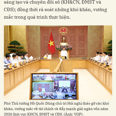
sáng tạo và chuyển đổi số (KH&CN, ĐMST và
CĐS); đồng thời rà soát những khó khăn, vướng
mắc trong quá trình thực hiện.
Phó Thủ tướng Hồ Quốc Dũng chủ trì Hội nghị tháo gỡ các khó
khăn, vướng mắc về tài chính và đẩy mạnh giải ngân vốn năm
2026 lĩnh vực KHCN, ĐMST và CĐS. (Ảnh: VGP).