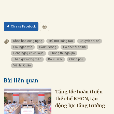
Chia sẻ Facebook
Khoa học công nghệ
Đổi mới sáng tạo
Chuyển đổi số
Giải ngân vốn
Đầu tư công
Cơ chế tài chính
Công nghệ chiến lược
Phòng thí nghiệm
Tháo gỡ vướng mắc
Bộ KH&CN
Chính phủ
Vũ Hải Quấn
Bài liên quan
Tăng tốc hoàn thiện
thể chế KHCN, tạo
động lực tăng trưởng