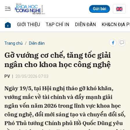
Gửi bài
GIỚI THIỆU
TẠP CHÍ IN
DIỄN ĐÀN
KH&CN ĐỊA 
Gửi bình luận
Trang chủ
Diễn đàn
Gỡ vướng cơ chế, tăng tốc giải
ngân cho khoa học công nghệ
PV
20/05/2026 07:03
Ngày 19/5, tại Hội nghị tháo gỡ khó khăn,
vướng mắc về tài chính và đẩy mạnh giải
Hủy
Gửi
ngân vốn năm 2026 trong lĩnh vực khoa học
công nghệ, đổi mới sáng tạo và chuyển đổi số,
Phó Thủ tướng Chính phủ Hồ Quốc Dũng yêu