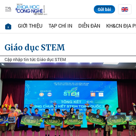
Gửi bài
GIỚI THIỆU
TẠP CHÍ IN
DIỄN ĐÀN
KH&CN ĐỊA 
Giáo dục STEM
Cập nhập tin tức Giáo dục STEM