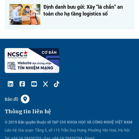
Định danh bưu gửi: Xây “lá chắn” an
toàn cho hạ tầng logistics số
Bản đồ
Thông tin liên hệ
© 2019 Bản quyền thuộc về TẠP CHÍ KHOA HỌC VÀ CÔNG NGHỆ VIỆT NAM
Liên hệ:
tòa soạn: Tầng 5, số 115 Trần Duy Hưng, Phường Yên Hoà, Hà Nội
Tel: +84 24 39436793 - Fax: +84 24 39436794 -
Email: