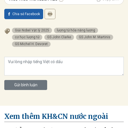
Chia sẻ Facebook
Giải Nobel Vật lý 2025
lượng tử hóa năng lượng
cơ học lượng tử
GS John Clarke
GS John M. Martinis
GS Michel H. Devoret
Gửi bình luận
Xem thêm KH&CN nước ngoài