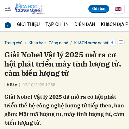
Gửi bài
GIỚI THIỆU
TẠP CHÍ IN
DIỄN ĐÀN
KH&CN ĐỊA 
Gửi bình luận
Trang chủ
Khoa học - Công nghệ
KH&CN nước ngoài
Giải Nobel Vật lý 2025 mở ra cơ
hội phát triển máy tính lượng tử,
cảm biến lượng tử
Lê Bắc
07/10/2025 17:58
Giải Nobel Vật lý 2025 đã mở ra cơ hội phát
Hủy
Gửi
triển thế hệ công nghệ lượng tử tiếp theo, bao
gồm: Mật mã lượng tử, máy tính lượng tử, cảm
biến lượng tử.