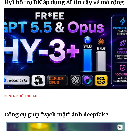
Hy3 hỗ trợ DN áp dụng AI tin cậy và mở rộng
KH&CN NƯỚC NGOÀI
Công cụ giúp "vạch mặt" ảnh deepfake