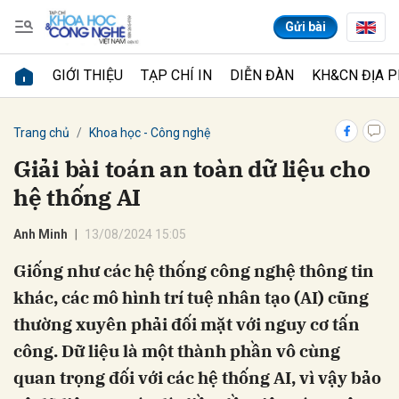
Gửi bài
GIỚI THIỆU
TẠP CHÍ IN
DIỄN ĐÀN
KH&CN ĐỊA 
Gửi bình luận
Trang chủ
Khoa học - Công nghệ
Giải bài toán an toàn dữ liệu cho
hệ thống AI
Anh Minh
13/08/2024 15:05
Giống như các hệ thống công nghệ thông tin
khác, các mô hình trí tuệ nhân tạo (AI) cũng
Hủy
Gửi
thường xuyên phải đối mặt với nguy cơ tấn
công. Dữ liệu là một thành phần vô cùng
quan trọng đối với các hệ thống AI, vì vậy bảo