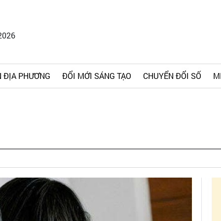
2026
 ĐỊA PHƯƠNG
ĐỔI MỚI SÁNG TẠO
CHUYỂN ĐỔI SỐ
M