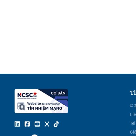
Th
© 
Liê
Te
Gi