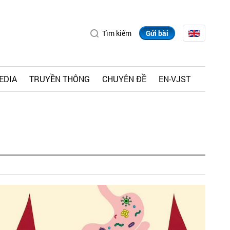
Tìm kiếm
Gửi bài
EDIA
TRUYỀN THÔNG
CHUYÊN ĐỀ
EN-VJST