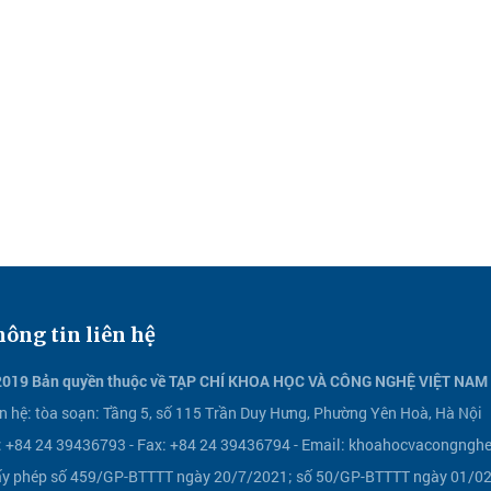
ông tin liên hệ
2019 Bản quyền thuộc về TẠP CHÍ KHOA HỌC VÀ CÔNG NGHỆ VIỆT NAM
n hệ:
tòa soạn: Tầng 5, số 115 Trần Duy Hưng, Phường Yên Hoà, Hà Nội
l: +84 24 39436793 - Fax: +84 24 39436794 -
Email:
khoahocvacongnghe
ấy phép số 459/GP-BTTTT ngày 20/7/2021; số 50/GP-BTTTT ngày 01/02/