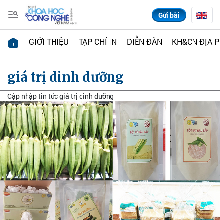
Gửi bài
GIỚI THIỆU
TẠP CHÍ IN
DIỄN ĐÀN
KH&CN ĐỊA 
giá trị dinh dưỡng
Cập nhập tin tức giá trị dinh dưỡng