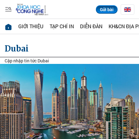
Gửi bài
GIỚI THIỆU
TẠP CHÍ IN
DIỄN ĐÀN
KH&CN ĐỊA 
Dubai
Cập nhập tin tức Dubai