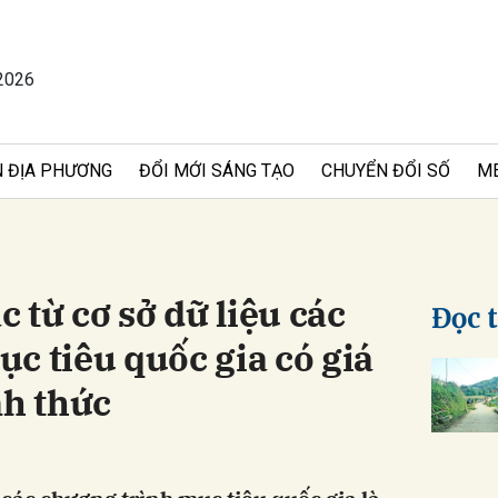
2026
bình luận
 ĐỊA PHƯƠNG
ĐỔI MỚI SÁNG TẠO
CHUYỂN ĐỔI SỐ
M
c từ cơ sở dữ liệu các
Đọc 
c tiêu quốc gia có giá
Hủy
G
nh thức