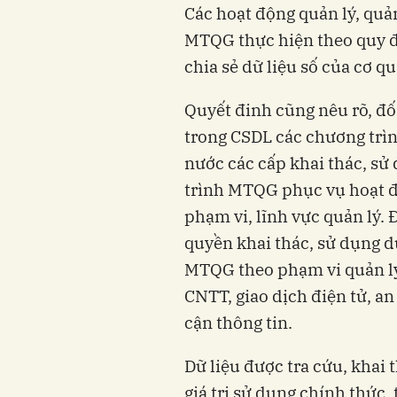
Các hoạt động quản lý, quản
MTQG thực hiện theo quy đị
chia sẻ dữ liệu số của cơ 
Quyết đinh cũng nêu rõ, đố
trong CSDL các chương trì
nước các cấp khai thác, sử
trình MTQG phục vụ hoạt đ
phạm vi, lĩnh vực quản lý. 
quyền khai thác, sử dụng d
MTQG theo phạm vi quản lý
CNTT, giao dịch điện tử, an
cận thông tin.
Dữ liệu được tra cứu, khai
giá trị sử dụng chính thức,