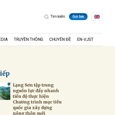
Tìm kiếm
Gửi bài
EDIA
TRUYỀN THÔNG
CHUYÊN ĐỀ
EN-VJST
tiếp
Lạng Sơn tập trung
ửi
nguồn lực đẩy nhanh
tiến độ thực hiện
Chương trình mục tiêu
quốc gia xây dựng
nông thôn mới