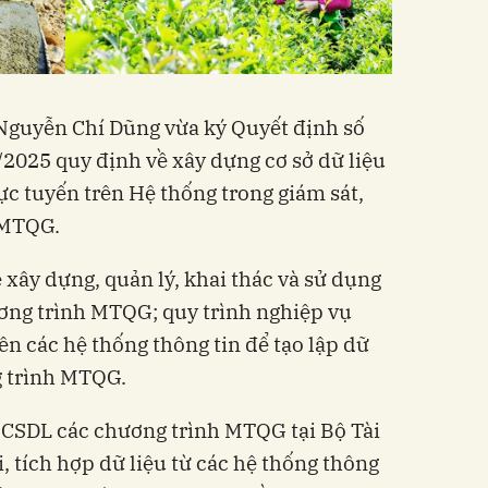
guyễn Chí Dũng vừa ký Quyết định số
2025 quy định về xây dựng cơ sở dữ liệu
ực tuyến trên Hệ thống trong giám sát,
 MTQG.
 xây dựng, quản lý, khai thác và sử dụng
ơng trình MTQG; quy trình nghiệp vụ
ên các hệ thống thông tin để tạo lập dữ
g trình MTQG.
g CSDL các chương trình MTQG tại Bộ Tài
, tích hợp dữ liệu từ các hệ thống thông