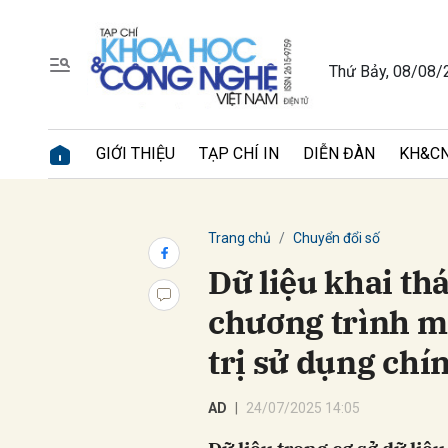
Thứ Bảy, 08/08/
Gửi 
GIỚI THIỆU
TẠP CHÍ IN
DIỄN ĐÀN
KH&CN
Trang chủ
Chuyển đổi số
Dữ liệu khai thá
chương trình mụ
trị sử dụng chí
AD
24/07/2025 14:05