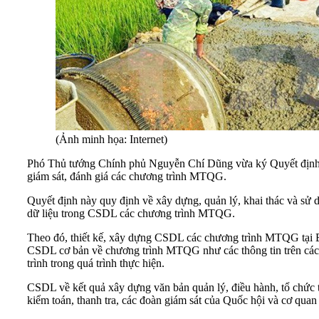
(Ảnh minh họa: Internet)
Phó Thủ tướng Chính phủ Nguyễn Chí Dũng vừa ký Quyết định s
giám sát, đánh giá các chương trình MTQG.
Quyết định này quy định về xây dựng, quản lý, khai thác và sử 
dữ liệu trong CSDL các chương trình MTQG.
Theo đó, thiết kế, xây dựng CSDL các chương trình MTQG tại Bộ 
CSDL cơ bản về chương trình MTQG như các thông tin trên các 
trình trong quá trình thực hiện.
CSDL về kết quả xây dựng văn bản quản lý, điều hành, tổ chức th
kiểm toán, thanh tra, các đoàn giám sát của Quốc hội và cơ qua