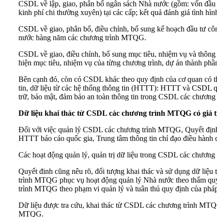
CSDL về lập, giao, phân bổ ngân sách Nhà nước (gồm: vốn đầu
kinh phí chi thường xuyên) tại các cấp; kết quả đánh giá tình h
CSDL về giao, phân bổ, điều chỉnh, bổ sung kế hoạch đầu tư côn
nước hàng năm các chương trình MTQG.
CSDL về giao, điều chỉnh, bổ sung mục tiêu, nhiệm vụ và thông
hiện mục tiêu, nhiệm vụ của từng chương trình, dự án thành phần
Bên cạnh đó, còn có CSDL khác theo quy định của cơ quan có thẩ
tin, dữ liệu từ các hệ thống thông tin (HTTT): HTTT và CSDL 
trữ, bảo mật, đảm bảo an toàn thông tin trong CSDL các chươn
Dữ liệu khai thác từ CSDL các chương trình MTQG có giá t
Đối với việc quản lý CSDL các chương trình MTQG, Quyết định q
HTTT báo cáo quốc gia, Trung tâm thông tin chỉ đạo điều hành
Các hoạt động quản lý, quản trị dữ liệu trong CSDL các chương 
Quyết đinh cũng nêu rõ, đối tượng khai thác và sử dụng dữ liệ
trình MTQG phục vụ hoạt động quản lý Nhà nước theo thẩm quyền
trình MTQG theo phạm vi quản lý và tuân thủ quy định của pháp l
Dữ liệu được tra cứu, khai thác từ CSDL các chương trình MTQG
MTQG.