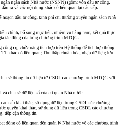
ải ngân ngân sách Nhà nước (NSNN) (gồm: vốn đầu tư công,
đầu ra và các nội dung khác có liên quan tại các cấp.
kế hoạch đầu tư công, kinh phí chi thường xuyên ngân sách Nhà
iều chỉnh, bổ sung mục tiêu, nhiệm vụ hằng năm; kết quả thực
nh giá tác động của từng chương trình MTQG.
 công cụ, chức năng tích hợp trên Hệ thống để tích hợp thông
T khác có liên quan; Thu thập chuẩn hóa, nhập dữ liệu; lưu
 chia sẻ thông tin dữ liệu từ CSDL các chương trình MTQG với
 và chia sẻ dữ liệu số của cơ quan Nhà nước.
 các cấp khai thác, sử dụng dữ liệu trong CSDL các chương
được quyền khai thác, sử dụng dữ liệu trong CSDL các chương
 tiếp cận thông tin.
oạt động có liên quan đến quản lý Nhà nước về các chương trình