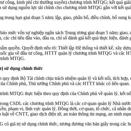
 tư công, kinh phí chi thường xuyên) chương trình MTQG; kết quả gi
ình sử dụng nguồn lực tài chính cho chương trình MTQG gắn với kết quả 
g trung hạn giai đoạn 5 năm; lập, giao, phân bổ, điều chỉnh, bổ sung 
 báo mức vốn sự nghiệp ngân sách Trung ương giai đoạn 5 năm; giao, đ
, các chỉ tiêu đầu vào, đầu ra, chỉ số đánh giá kết quả thực hiện, đá
m quyền. Quyết định nêu rõ: Thiết lập Hệ thống và thiết kế, xây dựng
quốc gia về đầu tư công, HTTT quản lý chương trình MTQG và các HTT
g trình MTQG.
rị sử dụng chính thức
uy định Bộ Tài chính chịu trách nhiệm quản lý và kết nối, tích hợp,
 của Chính phủ, Thủ tướng Chính phủ và các HTTT khác có liên quan.
trình MTQG thực hiện theo quy định của Chính phủ về quản lý, kết nối
u trong CSDL các chương trình MTQG là các cơ quan quản lý Nhà nước
, phạm vi, lĩnh vực quản lý. Đồng thời, cơ quan, tổ chức, cá nhân 
uật về CNTT, giao dịch điện tử, an toàn thông tin mạng, an ninh mạng,
 có giá trị sử dụng chính thức, tương đương văn bản giấy trong các h