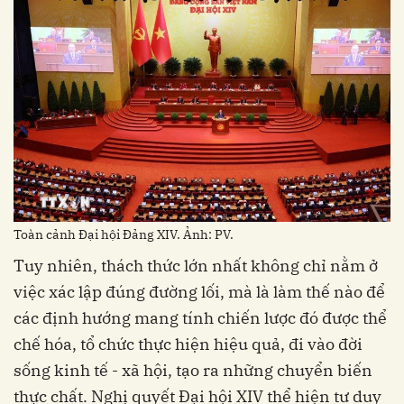
Toàn cảnh Đại hội Đảng XIV. Ảnh: PV.
Tuy nhiên, thách thức lớn nhất không chỉ nằm ở
việc xác lập đúng đường lối, mà là làm thế nào để
các định hướng mang tính chiến lược đó được thể
chế hóa, tổ chức thực hiện hiệu quả, đi vào đời
sống kinh tế - xã hội, tạo ra những chuyển biến
thực chất. Nghị quyết Đại hội XIV thể hiện tư duy