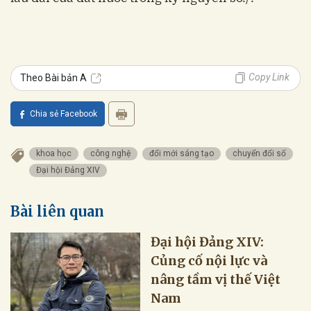
Copy Link
Theo Bài bản A
Chia sẻ Facebook
khoa học
công nghệ
đổi mới sáng tạo
chuyển đổi số
Đại hội Đảng XIV
Bài liên quan
Đại hội Đảng XIV:
Củng cố nội lực và
nâng tầm vị thế Việt
Nam