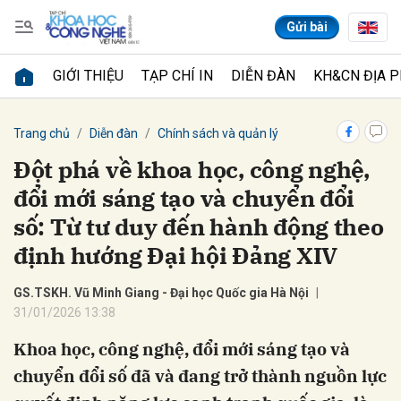
Gửi bài
GIỚI THIỆU
TẠP CHÍ IN
DIỄN ĐÀN
KH&CN ĐỊA 
Gửi bình luận
Trang chủ
Diễn đàn
Chính sách và quản lý
Đột phá về khoa học, công nghệ,
đổi mới sáng tạo và chuyển đổi
số: Từ tư duy đến hành động theo
định hướng Đại hội Đảng XIV
GS.TSKH. Vũ Minh Giang - Đại học Quốc gia Hà Nội
Hủy
Gửi
31/01/2026 13:38
Khoa học, công nghệ, đổi mới sáng tạo và
chuyển đổi số đã và đang trở thành nguồn lực