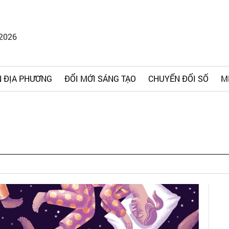
/2026
 ĐỊA PHƯƠNG
ĐỔI MỚI SÁNG TẠO
CHUYỂN ĐỔI SỐ
M