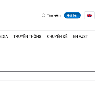
Tìm kiếm
Gửi bài
EDIA
TRUYỀN THÔNG
CHUYÊN ĐỀ
EN-VJST