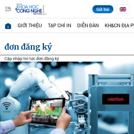
Gửi bài
GIỚI THIỆU
TẠP CHÍ IN
DIỄN ĐÀN
KH&CN ĐỊA 
đơn đăng ký
Cập nhập tin tức đơn đăng ký