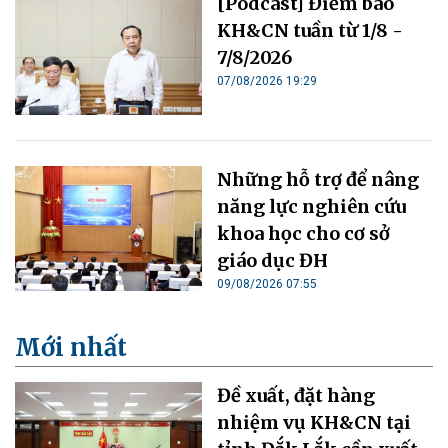
[Podcast] Điểm báo
KH&CN tuần từ 1/8 -
7/8/2026
07/08/2026 19:29
Những hỗ trợ để nâng
năng lực nghiên cứu
khoa học cho cơ sở
giáo dục ĐH
09/08/2026 07:55
Mới nhất
Đề xuất, đặt hàng
nhiệm vụ KH&CN tại