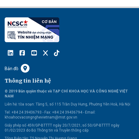
Bản đồ
Thông tin liên hệ
© 2019 Bản quyền thuộc về TẠP CHÍ KHOA HỌC VÀ CÔNG NGHỆ VIỆT
NAM
Liên hệ:
tòa soạn: Tầng 5, số 115 Trần Duy Hưng, Phường Yên Hoà, Hà Nội
Tel: +84 24 39436793 - Fax: +84 24 39436794 -
Email:
khoahocvacongnghevietnam@mst.gov.vn
Giấy phép số 459/GP-BTTTT ngày 20/7/2021; số 50/GP-BTTTT ngày
01/02/2023 do Bộ Thông tin và Truyền thông cấp
Tổng Biên tập: TS Nguyễn Thị Hương Giang