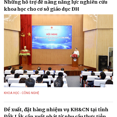
Những hỗ trợ để nâng năng lực nghiên cứu
khoa học cho cơ sở giáo dục ĐH
KHOA HỌC - CÔNG NGHỆ
Đề xuất, đặt hàng nhiệm vụ KH&CN tại tỉnh
Đắk Lắk cần xuất phát từ nhu cầu thực tiễn