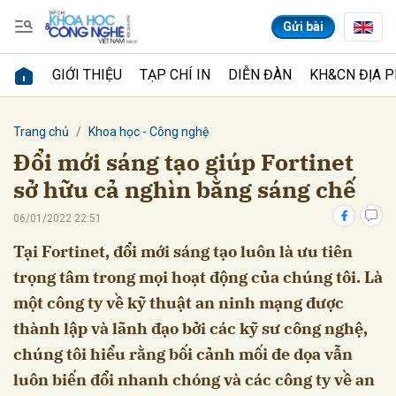
Gửi bài
GIỚI THIỆU
TẠP CHÍ IN
DIỄN ĐÀN
KH&CN ĐỊA 
Gửi bình luận
Trang chủ
Khoa học - Công nghệ
Đổi mới sáng tạo giúp Fortinet
sở hữu cả nghìn bằng sáng chế
06/01/2022 22:51
Tại Fortinet, đổi mới sáng tạo luôn là ưu tiên
trọng tâm trong mọi hoạt động của chúng tôi. Là
Hủy
Gửi
một công ty về kỹ thuật an ninh mạng được
thành lập và lãnh đạo bởi các kỹ sư công nghệ,
chúng tôi hiểu rằng bối cảnh mối đe dọa vẫn
luôn biến đổi nhanh chóng và các công ty về an