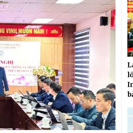
L
l
I
b