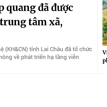
áp quang đã được
 trung tâm xã,
ệ (KH&CN) tỉnh Lai Châu đã tổ chức
V
hông về phát triển hạ tầng viễn
p