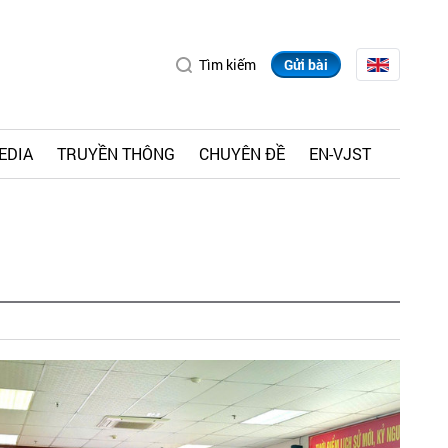
Tìm kiếm
Gửi bài
EDIA
TRUYỀN THÔNG
CHUYÊN ĐỀ
EN-VJST