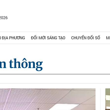
2026
 ĐỊA PHƯƠNG
ĐỔI MỚI SÁNG TẠO
CHUYỂN ĐỔI SỐ
M
n thông