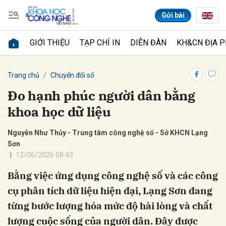
Gửi bài
GIỚI THIỆU
TẠP CHÍ IN
DIỄN ĐÀN
KH&CN ĐỊA 
Gửi bình luận
Trang chủ
Chuyển đổi số
Đo hạnh phúc người dân bằng
khoa học dữ liệu
Nguyễn Như Thủy - Trung tâm công nghệ số - Sở KHCN Lạng
Sơn
12/06/2026 08:43
Hủy
Gửi
Bằng việc ứng dụng công nghệ số và các công
cụ phân tích dữ liệu hiện đại, Lạng Sơn đang
từng bước lượng hóa mức độ hài lòng và chất
lượng cuộc sống của người dân. Đây được