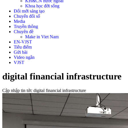
KH&CN nước ngoài
Khoa học đời sống
Đổi mới sáng tạo
Chuyển đổi số
Media
Truyền thông
Chuyên đề
Make in Viet Nam
EN-VJST
Tiêu điểm
Gửi bài
Video ngắn
VJST
digital financial infrastructure
Cập nhập tin tức digital financial infrastructure