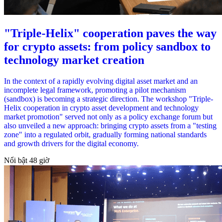
"Triple-Helix" cooperation paves the way
for crypto assets: from policy sandbox to
technology market creation
In the context of a rapidly evolving digital asset market and an
incomplete legal framework, promoting a pilot mechanism
(sandbox) is becoming a strategic direction. The workshop "Triple-
Helix cooperation in crypto asset development and technology
market promotion" served not only as a policy exchange forum but
also unveiled a new approach: bringing crypto assets from a "testing
zone" into a regulated orbit, gradually forming national standards
and growth drivers for the digital economy.
Nổi bật 48 giờ