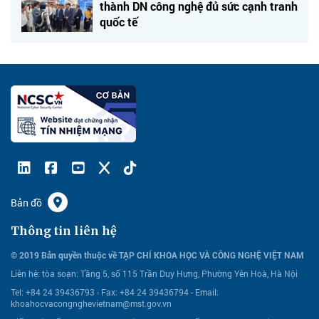
thành DN công nghệ đủ sức cạnh tranh
quốc tế
Bản đồ
Thông tin liên hệ
© 2019 Bản quyền thuộc về TẠP CHÍ KHOA HỌC VÀ CÔNG NGHỆ VIỆT NAM
Liên hệ:
tòa soạn: Tầng 5, số 115 Trần Duy Hưng, Phường Yên Hoà, Hà Nội
Tel: +84 24 39436793 - Fax: +84 24 39436794 -
Email:
khoahocvacongnghevietnam@mst.gov.vn