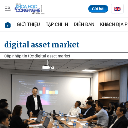
Gửi bài
GIỚI THIỆU
TẠP CHÍ IN
DIỄN ĐÀN
KH&CN ĐỊA 
digital asset market
Cập nhập tin tức digital asset market