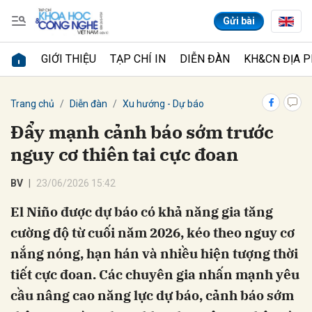
Gửi bài
GIỚI THIỆU
TẠP CHÍ IN
DIỄN ĐÀN
KH&CN ĐỊA 
Gửi bình luận
Trang chủ
Diễn đàn
Xu hướng - Dự báo
Đẩy mạnh cảnh báo sớm trước
nguy cơ thiên tai cực đoan
BV
23/06/2026 15:42
El Niño được dự báo có khả năng gia tăng
cường độ từ cuối năm 2026, kéo theo nguy cơ
Hủy
Gửi
nắng nóng, hạn hán và nhiều hiện tượng thời
tiết cực đoan. Các chuyên gia nhấn mạnh yêu
cầu nâng cao năng lực dự báo, cảnh báo sớm