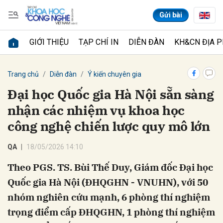
Gửi bài
GIỚI THIỆU
TẠP CHÍ IN
DIỄN ĐÀN
KH&CN ĐỊA 
Gửi bình luận
Trang chủ
Diễn đàn
Ý kiến chuyên gia
Đại học Quốc gia Hà Nội sẵn sàng
nhận các nhiệm vụ khoa học
công nghệ chiến lược quy mô lớn
QA
18/05/2026 14:10
Theo PGS. TS. Bùi Thế Duy, Giám đốc Đại học
Hủy
Gửi
Quốc gia Hà Nội (ĐHQGHN - VNUHN), với 50
nhóm nghiên cứu mạnh, 6 phòng thí nghiệm
trọng điểm cấp ĐHQGHN, 1 phòng thí nghiệm