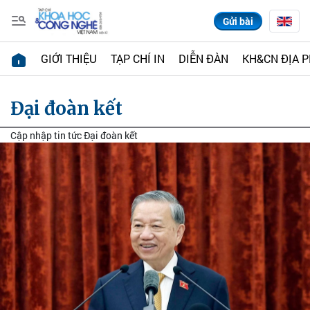
Gửi bài
GIỚI THIỆU
TẠP CHÍ IN
DIỄN ĐÀN
KH&CN ĐỊA 
Đại đoàn kết
Cập nhập tin tức Đại đoàn kết