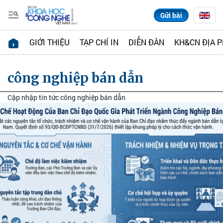
Gửi bài
GIỚI THIỆU
TẠP CHÍ IN
DIỄN ĐÀN
KH&CN ĐỊA 
công nghiệp bán dẫn
Cập nhập tin tức công nghiệp bán dẫn