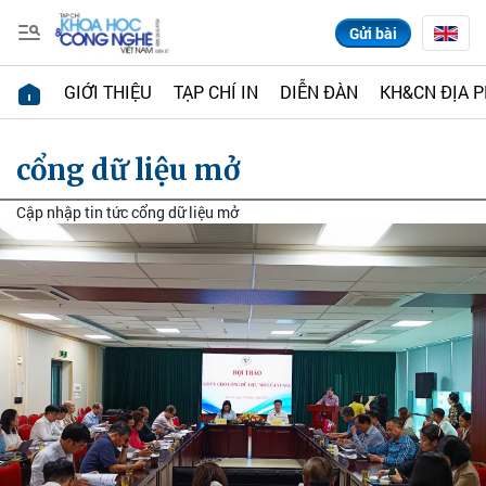
Gửi bài
GIỚI THIỆU
TẠP CHÍ IN
DIỄN ĐÀN
KH&CN ĐỊA 
cổng dữ liệu mở
Cập nhập tin tức cổng dữ liệu mở