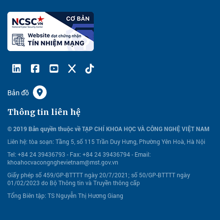
Bản đồ
Thông tin liên hệ
© 2019 Bản quyền thuộc về TẠP CHÍ KHOA HỌC VÀ CÔNG NGHỆ VIỆT NAM
Liên hệ:
tòa soạn: Tầng 5, số 115 Trần Duy Hưng, Phường Yên Hoà, Hà Nội
Tel: +84 24 39436793 - Fax: +84 24 39436794 -
Email:
khoahocvacongnghevietnam@mst.gov.vn
Giấy phép số 459/GP-BTTTT ngày 20/7/2021; số 50/GP-BTTTT ngày
01/02/2023 do Bộ Thông tin và Truyền thông cấp
Tổng Biên tập: TS Nguyễn Thị Hương Giang