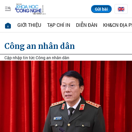
Gửi bài
GIỚI THIỆU
TẠP CHÍ IN
DIỄN ĐÀN
KH&CN ĐỊA 
Công an nhân dân
Cập nhập tin tức Công an nhân dân