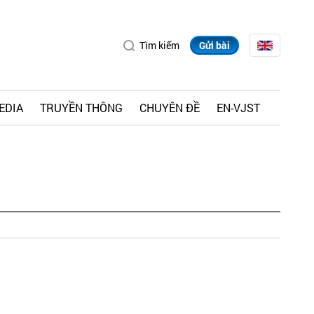
Tìm kiếm
Gửi bài
EDIA
TRUYỀN THÔNG
CHUYÊN ĐỀ
EN-VJST