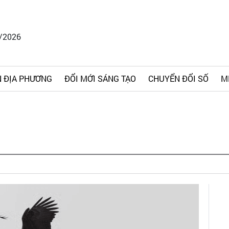
8/2026
 ĐỊA PHƯƠNG
ĐỔI MỚI SÁNG TẠO
CHUYỂN ĐỔI SỐ
M