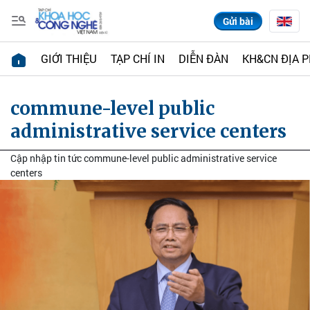
Gửi bài
GIỚI THIỆU
TẠP CHÍ IN
DIỄN ĐÀN
KH&CN ĐỊA 
commune-level public
administrative service centers
Cập nhập tin tức commune-level public administrative service
centers