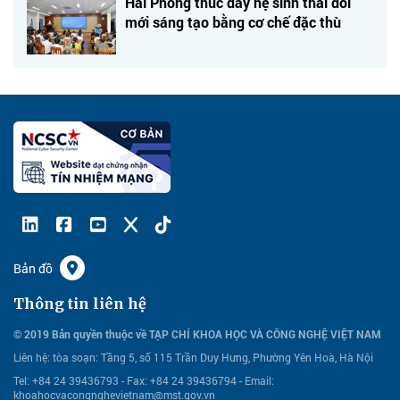
Hải Phòng thúc đẩy hệ sinh thái đổi
mới sáng tạo bằng cơ chế đặc thù
Bản đồ
Thông tin liên hệ
© 2019 Bản quyền thuộc về TẠP CHÍ KHOA HỌC VÀ CÔNG NGHỆ VIỆT NAM
Liên hệ:
tòa soạn: Tầng 5, số 115 Trần Duy Hưng, Phường Yên Hoà, Hà Nội
Tel: +84 24 39436793 - Fax: +84 24 39436794 -
Email:
khoahocvacongnghevietnam@mst.gov.vn