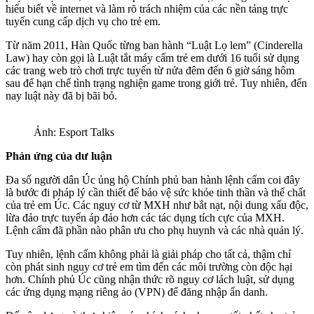
hiểu biết về internet và làm rõ trách nhiệm của các nền tảng trực
tuyến cung cấp dịch vụ cho trẻ em.
Từ năm 2011, Hàn Quốc từng ban hành “Luật Lọ lem” (Cinderella
Law) hay còn gọi là Luật tắt máy cấm trẻ em dưới 16 tuổi sử dụng
các trang web trò chơi trực tuyến từ nửa đêm đến 6 giờ sáng hôm
sau để hạn chế tình trạng nghiện game trong giới trẻ. Tuy nhiên, đến
nay luật này đã bị bãi bỏ.
Ảnh: Esport Talks
Phản ứng của dư luận
Đa số người dân Úc ủng hộ Chính phủ ban hành lệnh cấm coi đây
là bước đi pháp lý cần thiết để bảo vệ sức khỏe tinh thần và thể chất
của trẻ em Úc. Các nguy cơ từ MXH như bắt nạt, nội dung xấu độc,
lừa đảo trực tuyến áp đảo hơn các tác dụng tích cực của MXH.
Lệnh cấm đã phần nào phân ưu cho phụ huynh và các nhà quản lý.
Tuy nhiên, lệnh cấm không phải là giải pháp cho tất cả, thậm chí
còn phát sinh nguy cơ trẻ em tìm đến các môi trường còn độc hại
hơn. Chính phủ Úc cũng nhận thức rõ nguy cơ lách luật, sử dụng
các ứng dụng mạng riêng ảo (VPN) để đăng nhập ẩn danh.