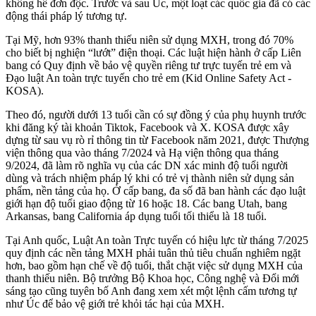
không hề đơn độc. Trước và sau Úc, một loạt các quốc gia đã có các
động thái pháp lý tương tự.
Tại Mỹ, hơn 93% thanh thiếu niên sử dụng MXH, trong đó 70%
cho biết bị nghiện “lướt” điện thoại. Các luật hiện hành ở cấp Liên
bang có Quy định về bảo vệ quyền riêng tư trực tuyến trẻ em và
Đạo luật An toàn trực tuyến cho trẻ em (Kid Online Safety Act -
KOSA).
Theo đó, người dưới 13 tuổi cần có sự đồng ý của phụ huynh trước
khi đăng ký tài khoản Tiktok, Facebook và X. KOSA được xây
dựng từ sau vụ rò rỉ thông tin từ Facebook năm 2021, được Thượng
viện thông qua vào tháng 7/2024 và Hạ viện thông qua tháng
9/2024, đã làm rõ nghĩa vụ của các DN xác minh độ tuổi người
dùng và trách nhiệm pháp lý khi có trẻ vị thành niên sử dụng sản
phẩm, nền tảng của họ. Ở cấp bang, đa số đã ban hành các đạo luật
giới hạn độ tuổi giao động từ 16 hoặc 18. Các bang Utah, bang
Arkansas, bang California áp dụng tuổi tối thiểu là 18 tuổi.
Tại Anh quốc, Luật An toàn Trực tuyến có hiệu lực từ tháng 7/2025
quy định các nền tảng MXH phải tuân thủ tiêu chuẩn nghiêm ngặt
hơn, bao gồm hạn chế về độ tuổi, thắt chặt việc sử dụng MXH của
thanh thiếu niên. Bộ trưởng Bộ Khoa học, Công nghệ và Đổi mới
sáng tạo cũng tuyên bố Anh đang xem xét một lệnh cấm tương tự
như Úc để bảo vệ giới trẻ khỏi tác hại của MXH.