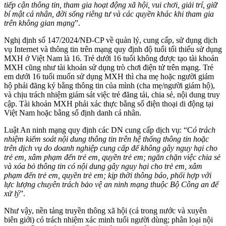
tiếp cận thông tin, tham gia hoạt động xã hội, vui chơi, giải trí, giữ
bí mật cá nhân, đời sống riêng tư và các quyền khác khi tham gia
trên không gian mạng
”.
Nghị định số 147/2024/NĐ-CP về quản lý, cung cấp, sử dụng dịch
vụ Internet và thông tin trên mạng quy định độ tuổi tối thiểu sử dụng
MXH ở Việt Nam là 16. Trẻ dưới 16 tuổi không được tạo tài khoản
MXH cũng như tài khoản sử dụng trò chơi điện tử trên mạng. Trẻ
em dưới 16 tuổi muốn sử dụng MXH thì cha mẹ hoặc người giám
hộ phải đăng ký bằng thông tin của mình (cha mẹ/người giám hộ),
và chịu trách nhiệm giám sát việc trẻ đăng tải, chia sẻ, nội dung truy
cập. Tài khoản MXH phải xác thực bằng số điện thoại di động tại
Việt Nam hoặc bằng số định danh cá nhân.
Luật An ninh mạng quy định các DN cung cấp dịch vụ: “C
ó trách
nhiệm kiểm soát nội dung thông tin trên hệ thống thông tin hoặc
trên dịch vụ do doanh nghiệp cung cấp để không gây nguy hại cho
trẻ em, xâm phạm đến trẻ em, quyền trẻ em; ngăn chặn việc chia sẻ
và xóa bỏ thông tin có nội dung gây nguy hại cho trẻ em, xâm
phạm đến trẻ em, quyền trẻ em; kịp thời thông báo, phối hợp với
lực lượng chuyên trách bảo vệ an ninh mạng thuộc Bộ Công an để
xử lý
”.
Như vậy, nền tảng truyền thông xã hội (cả trong nước và xuyên
biên giới) có trách nhiệm xác minh tuổi người dùng; phân loại nội