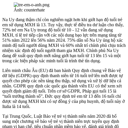
Ảnh: counterhate
Na Uy đang thậm chí còn nghiêm ngặt hơn khi giới hạn độ tuổi trẻ
em sử dụng MXH là 13. Tuy vậy, thực tế điều tra dư luận cho thấy,
72% trẻ em Na Uy trong độ tuổi từ 10 - 12 vẫn đang sử dụng
MXH, tỉ lệ trẻ tiếp cận với các nội dung bạo lực trên mạng tăng từ
51% năm 2022 lên 56% năm 2024. 75% dân số Na Uy ủng hộ xác
minh độ tuổi người dùng MXH và 60% nhất trí chính phủ chịu trách
nhiệm xác định độ tuổi người tham gia MXH. Chính phủ Na Uy
đang đề xuất quy định mới nâng giới hạn tuổi từ 13 lên 15 và một
trong các biện pháp xác minh tuổi là trình thẻ tín dụng.
Liên minh châu Âu (EU) đã ban hành Quy định chung về Bảo vệ
dữ liệu (GDPR) quy định thanh niên từ 16 tuổi trở lên mới được tự
quyết cho phép các nền tảng thu thập, sử dụng và xử lý dữ liệu cá
nhân. GDPR quy định các quốc gia thành viên EU có thể xem xét
quyết định giảm độ tuổi. Trên cơ sở GDPR, Pháp gọi tuổi 15 là
“tuổi trưởng thành số”, Đức quy định trẻ em từ 13 đến 16 tuổi chỉ
được sử dụng MXH khi có sự đồng ý của phụ huynh, độ tuổi này ở
Italia là 14 tuổi.
Tại Trung Quốc, Luật Bảo vệ trẻ vị thành niên năm 2020 đã bổ
sung một chương về bảo vệ trẻ vị thành niên trực tuyến quy định
phạm vi hạn chế, tiêu chuẩn phần mềm bảo vệ, đánh giá trình độ