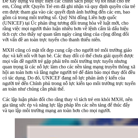
Để xây dựng và thực hiện các chính sách phục vụ tốt nhất cho trẻ
em, Công ước Quyền Trẻ em đã ghi nhận và quy định quyền của trẻ
em được tham gia vào các quyết định ảnh hưởng đến các em, bao
gồm cả trong môi trường số. Quỹ Nhi đồng Liên hợp quốc
(UNICEF) tại Úc phản ứng tương đối trung hòa về luật mới, cho
rằng việc mọi người thảo luận nhiều hơn về lệnh cấm là dấu hiệu
tích cực cho thấy sự quan tâm ngày càng tăng của cộng đồng đối
với vấn đề an toàn trực tuyến cho thanh thiếu niên.
MXH cũng có mặt tốt đẹp cung cấp cho người trẻ môi trường giáo
dục và kết nối với bạn bè. Các thay đổi có thể chưa giải quyết được
mọi vấn đề người trẻ gặp phải trên môi trường trực tuyến nhưng
quan trọng là các nỗ lực làm cho các nền tảng mạng truyền thông xã
hội an toàn hơn và lắng nghe người trẻ để đảm bảo mọi thay đổi đều
có tác dụng. Do đó, UNICEF đang nỗ lực phản ánh ý kiến của
người trẻ đến Chính phủ trong nỗ lực kiến tạo môi trường trực tuyến
an toàn như chúng cần phải thế.
Các lập luận phản đối cho rằng thay vì tách trẻ em khỏi MXH, nên
gia tăng sức ép và năng lực lập pháp lên các nền tảng để thúc đẩy
và tạo lập môi trường mạng an toàn hơn cho mọi người.