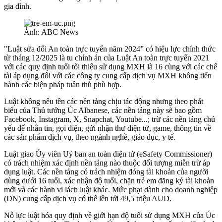
gia đình.
Ảnh: ABC News
"Luật sửa đổi An toàn trực tuyến năm 2024” có hiệu lực chính thức
từ tháng 12/2025 là tu chính án của Luật An toàn trực tuyến 2021
với các quy định tuổi tối thiểu sử dụng MXH là 16 cùng với các chế
tài áp dụng đối với các công ty cung cấp dịch vụ MXH không tiến
hành các biện pháp tuân thủ phù hợp.
Luật không nêu tên các nền tảng chịu tác động nhưng theo phát
biểu của Thủ tướng Úc Albanese, các nền tảng này sẽ bao gồm
Facebook, Instagram, X, Snapchat, Youtube...; trừ các nền tảng chủ
yếu để nhắn tin, gọi điện, gửi nhận thư điện tử, game, thông tin về
các sản phẩm dịch vụ, theo ngành nghề, giáo dục, y tế.
Luật giao Ủy viên Uỷ ban an toàn điện tử (eSafety Commissioner)
có trách nhiệm xác định nền tảng nào thuộc đối tượng miễn trừ áp
dụng luật. Các nền tảng có trách nhiệm đóng tài khoản của người
dùng dưới 16 tuổi, xác nhận độ tuổi, chặn trẻ em đăng ký tài khoản
mới và các hành vi lách luật khác. Mức phạt dành cho doanh nghiệp
(DN) cung cấp dịch vụ có thể lên tới 49,5 triệu AUD.
Nỗ lực luật hóa quy định về giới hạn độ tuổi sử dụng MXH của Úc