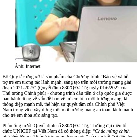
Ảnh: Internet
Bộ Quy tắc ứng xử là sản phẩm của Chương trình "Bảo vệ và hỗ
trợ trẻ em tương tác lành mạnh, sáng tạo trên môi trường mạng giai
đoạn 2021-2025" (Quyết định 830/QĐ-TTg ngày 01/6/2022 của
Thủ tướng Chính phủ) - chương trình đầu tiên ở cấp quốc gia được
ban hành riêng về vấn đề bảo vệ trẻ em trên môi trường mạng, là
thông điệp mạnh mẽ, thể hiện sự quyết tâm của Chính phủ Việt
Nam trong việc xây dựng một môi trường mạng an toàn, lành mạnh
cho trẻ em thỏa sức sáng tạo.
Phản ứng trước Quyết định số 830/QĐ-TTg, Trưởng đại diện tổ
chức UNICEF tại Việt Nam đã có thông điệp: “
C
húc mừng chính
phủ Việt Nam về thành tựu quan trọng này”
và cam kết
“sẽ tiếp tục