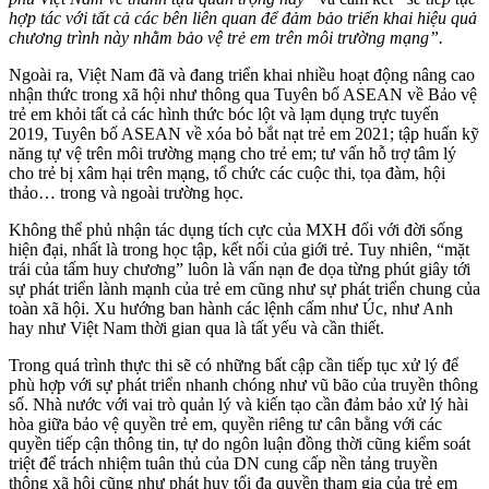
hợp tác với tất cả các bên liên quan để đảm bảo triển khai hiệu quả
chương trình này nhằm bảo vệ trẻ em trên môi trường mạng”.
Ngoài ra, Việt Nam đã và đang triển khai nhiều hoạt động nâng cao
nhận thức trong xã hội như thông qua Tuyên bố ASEAN về Bảo vệ
trẻ em khỏi tất cả các hình thức bóc lột và lạm dụng trực tuyến
2019, Tuyên bố ASEAN về xóa bỏ bắt nạt trẻ em 2021; tập huấn kỹ
năng tự vệ trên môi trường mạng cho trẻ em; tư vấn hỗ trợ tâm lý
cho trẻ bị xâm hại trên mạng, tổ chức các cuộc thi, tọa đàm, hội
thảo… trong và ngoài trường học.
Không thể phủ nhận tác dụng tích cực của MXH đối với đời sống
hiện đại, nhất là trong học tập, kết nối của giới trẻ. Tuy nhiên, “mặt
trái của tấm huy chương” luôn là vấn nạn đe dọa từng phút giây tới
sự phát triển lành mạnh của trẻ em cũng như sự phát triển chung của
toàn xã hội. Xu hướng ban hành các lệnh cấm như Úc, như Anh
hay như Việt Nam thời gian qua là tất yếu và cần thiết.
Trong quá trình thực thi sẽ có những bất cập cần tiếp tục xử lý để
phù hợp với sự phát triển nhanh chóng như vũ bão của truyền thông
số. Nhà nước với vai trò quản lý và kiến tạo cần đảm bảo xử lý hài
hòa giữa bảo vệ quyền trẻ em, quyền riêng tư cân bằng với các
quyền tiếp cận thông tin, tự do ngôn luận đồng thời cũng kiểm soát
triệt để trách nhiệm tuân thủ của DN cung cấp nền tảng truyền
thông xã hội cũng như phát huy tối đa quyền tham gia của trẻ em