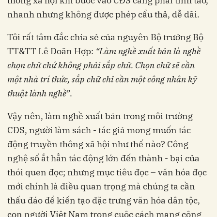
thông xã hội khi bước vào CĐS càng phải tỉnh táo,
nhanh nhưng không được phép cẩu thả, dễ dãi.
Tôi rất tâm đắc chia sẻ của nguyên Bộ trưởng Bộ
TT&TT Lê Doãn Hợp:
“Làm nghề xuất bản là nghề
chọn chữ chứ không phải sắp chữ. Chọn chữ sẽ cần
một nhà trí thức, sắp chữ chỉ cần một công nhân kỹ
thuật lành nghề”
.
Vậy nên, làm nghề xuất bản trong môi trường
CĐS, người làm sách - tác giả mong muốn tác
động truyền thông xã hội như thế nào? Công
nghệ số ắt hẳn tác động lớn đến thành - bại của
thói quen đọc; nhưng mục tiêu đọc – văn hóa đọc
mới chính là điều quan trọng mà chúng ta cần
thấu đáo để kiến tạo đặc trưng văn hóa dân tộc,
con người Việt Nam trong cuộc cách mạng công