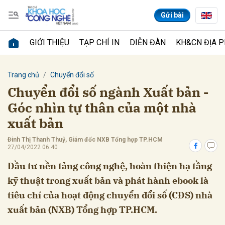
Gửi bài
GIỚI THIỆU
TẠP CHÍ IN
DIỄN ĐÀN
KH&CN ĐỊA 
Gửi bình luận
Trang chủ
Chuyển đổi số
Chuyển đổi số ngành Xuất bản -
Góc nhìn tự thân của một nhà
xuất bản
Đinh Thị Thanh Thuỷ, Giám đốc NXB Tổng hợp TP.HCM
27/04/2022 06:40
Đầu tư nền tảng công nghệ, hoàn thiện hạ tầng
Hủy
Gửi
kỹ thuật trong xuất bản và phát hành ebook là
tiêu chí của hoạt động chuyển đổi số (CĐS) nhà
xuất bản (NXB) Tổng hợp TP.HCM.