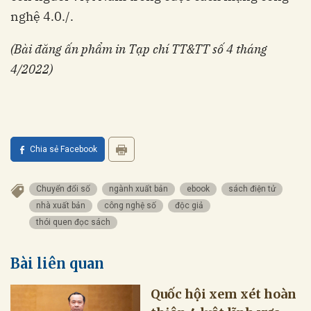
nghệ 4.0./.
(Bài đăng ấn phẩm in Tạp chí TT&TT số 4 tháng
4/2022)
Chia sẻ Facebook
Chuyển đổi số
ngành xuất bản
ebook
sách điện tử
nhà xuất bản
công nghệ số
độc giả
thói quen đọc sách
Bài liên quan
Quốc hội xem xét hoàn